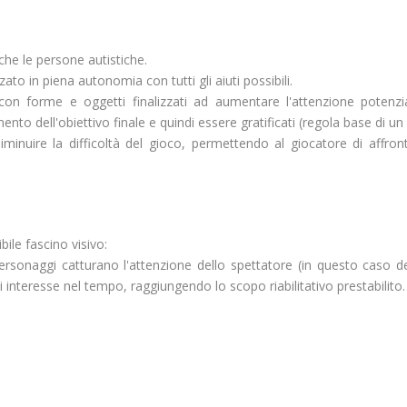
 che le persone autistiche.
ato in piena autonomia con tutti gli aiuti possibili.
ne con forme e oggetti finalizzati ad aumentare l'attenzione poten
nto dell'obiettivo finale e quindi essere gratificati (regola base di un 
diminuire la difficoltà del gioco, permettendo al giocatore di affron
ile fascino visivo:
i personaggi catturano l'attenzione dello spettatore (in questo caso 
i interesse nel tempo, raggiungendo lo scopo riabilitativo prestabilito.