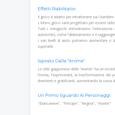
Effetti Riabilitativi
Il gioco è adatto per intrattenere sia i bambini
L'intero gioco sarà progettato per essere utilizz
Tutti i minigiochi stimoleranno l'interazio
autistiche), come l'abbinamento e il raggiungime
I vari livelli di aiuto potranno aumentare o 
superarle.
Ispirato Dalle "Anime"
Lo stile giapponese delle "Anime" ha un incredib
l'ironia, l'espressività, la trasformazione de
divertenti e gratificanti, aumentando la curva d
Un Primo Sguardo Ai Personaggi
"Biancaneve", "Principe", "Regina", "Hunter"