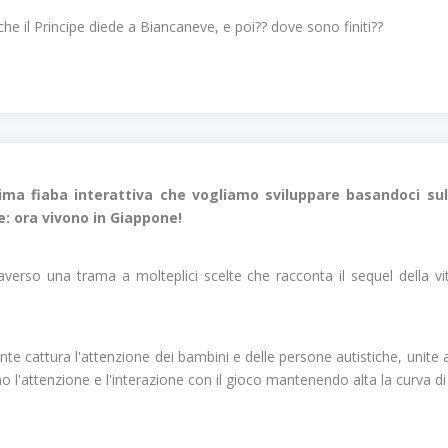
che il Principe diede a Biancaneve, e poi?? dove sono finiti??
ima fiaba interattiva che vogliamo sviluppare basandoci sul f
: ora vivono in Giappone!
verso una trama a molteplici scelte che racconta il sequel della vi
e cattura l'attenzione dei bambini e delle persone autistiche, unite all
l'attenzione e l'interazione con il gioco mantenendo alta la curva di 