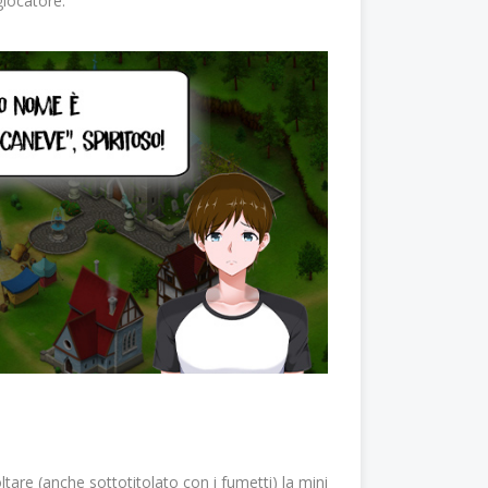
giocatore.
re (anche sottotitolato con i fumetti) la mini