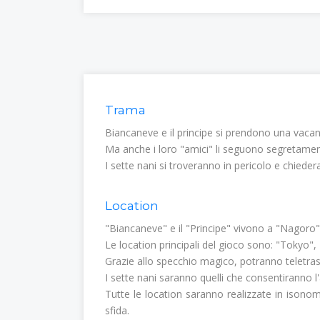
Trama
Biancaneve e il principe si prendono una vacanz
Ma anche i loro "amici" li seguono segretamen
I sette nani si troveranno in pericolo e chiedera
Location
"Biancaneve" e il "Principe" vivono a "Nagoro"
Le location principali del gioco sono: "Tokyo
Grazie allo specchio magico, potranno teletraspo
I sette nani saranno quelli che consentiranno l'
Tutte le location saranno realizzate in isono
sfida.