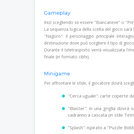
Gameplay
Inizi scegliendo se essere "Biancaneve" o "Prin
La sequenza logica della scelta del gioco sarà 
"Nagoro": il personaggio principale interagis
destinazione dove può scegliere il tipo di gioc
Durante il teletrasporto verrà visualizzata l
finale (in formato cibhi).
Minigame
Per affrontare le sfide, il giocatore dovrà scegli
"Cerca uguale": carte coperte da
"Blaster": in una griglia dovrà
cadranno a cascata (in stile Tetr
"Splash": ispirato a "Puzzle Bobb