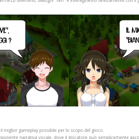
ermezzi divertenti, dialoghi "seri" e interagiranno direttamente con il 
il miglior gameplay possibile per lo scopo del gioco.
nente narrativa vocale, dove il giocatore può semplicemente ascolta