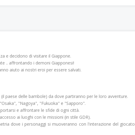
a e decidono di visitare il Giappone.
te .. affrontando i demoni Giapponesi!
nno aiuto ai nostri eroi per essere salvati.
 (il paese delle bambole) da dove partiranno per le loro avventure.
", "Osaka", "Nagoya", "Fukuoka" e "Sapporo".
rtarsi e affrontare le sfide di ogni città.
accesso ai luoghi con le missioni (in stile GDR).
metria dove i personaggi si muoveranno con l'interazione del giocator