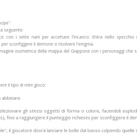
cipe".
la seguente:
ce con i sette nani per accettare l'incarico. Entra nello specchio
o per sconfiggere il demone o risolvere l'enigma.
'immagine isometrica della mappa del Giappone con i personaggi che 
ere il tipo di mini gioco:
 abbinare.
 selezionare gli stessi oggetti di forma o colore, facendoli espl
is), fino a raggiungere il punteggio richiesto per sconfiggere il d
le", il giocatore dovrà lanciare le bolle dal basso colpendo quelle