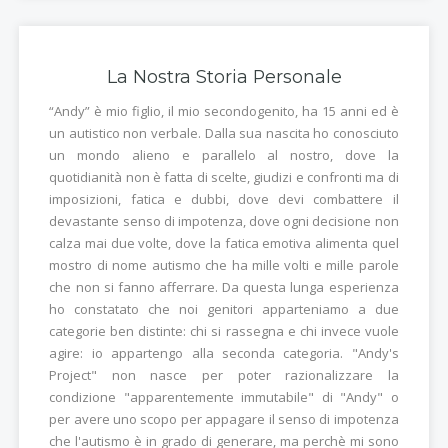
La Nostra Storia Personale
“Andy” è mio figlio, il mio secondogenito, ha 15 anni ed è
un autistico non verbale. Dalla sua nascita ho conosciuto
un mondo alieno e parallelo al nostro, dove la
quotidianità non è fatta di scelte, giudizi e confronti ma di
imposizioni, fatica e dubbi, dove devi combattere il
devastante senso di impotenza, dove ogni decisione non
calza mai due volte, dove la fatica emotiva alimenta quel
mostro di nome autismo che ha mille volti e mille parole
che non si fanno afferrare. Da questa lunga esperienza
ho constatato che noi genitori apparteniamo a due
categorie ben distinte: chi si rassegna e chi invece vuole
agire: io appartengo alla seconda categoria. "Andy's
Project" non nasce per poter razionalizzare la
condizione "apparentemente immutabile" di "Andy" o
per avere uno scopo per appagare il senso di impotenza
che l'autismo è in grado di generare, ma perchè mi sono